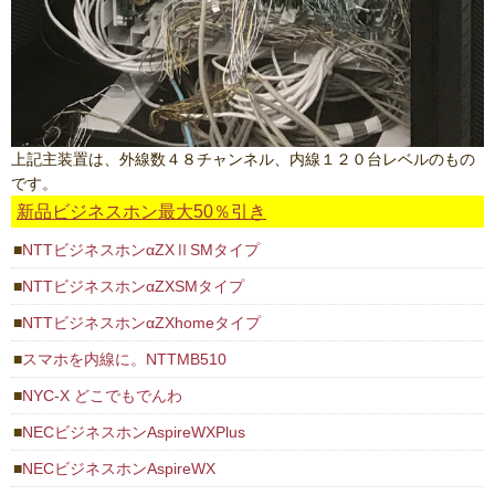
上記主装置は、外線数４８チャンネル、内線１２０台レベルのもの
です。
新品ビジネスホン最大50％引き
NTTビジネスホンαZXⅡSMタイプ
NTTビジネスホンαZXSMタイプ
NTTビジネスホンαZXhomeタイプ
スマホを内線に。NTTMB510
NYC-X どこでもでんわ
NECビジネスホンAspireWXPlus
NECビジネスホンAspireWX