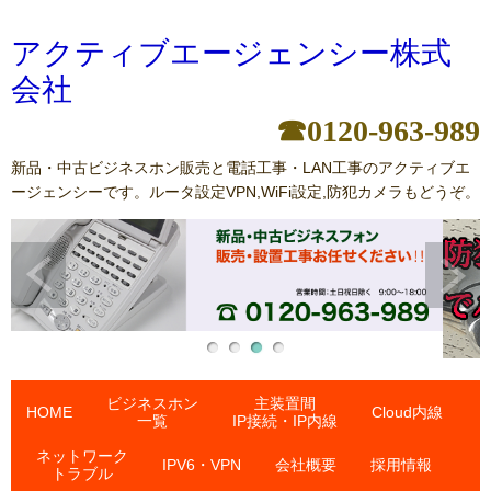
アクティブエージェンシー株式
会社
☎0120-963-989
新品・中古ビジネスホン販売と電話工事・LAN工事のアクティブエ
ージェンシーです。ルータ設定VPN,WiFi設定,防犯カメラもどうぞ。
ビジネスホン
主装置間
HOME
Cloud内線
一覧
IP接続・IP内線
ネットワーク
IPV6・VPN
会社概要
採用情報
トラブル