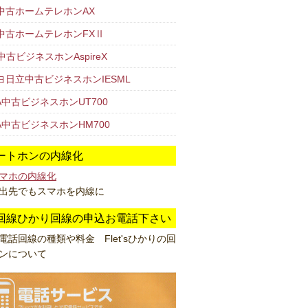
T中古ホームテレホンAX
T中古ホームテレホンFXⅡ
中古ビジネスホンAspireX
ヨ日立中古ビジネスホンIESML
A中古ビジネスホンUT700
XA中古ビジネスホンHM700
ートホンの内線化
マホの内線化
出先でもスマホを内線に
回線ひかり回線の申込お電話下さい
の電話回線の種類や料金 Flet'sひかりの回
ンについて