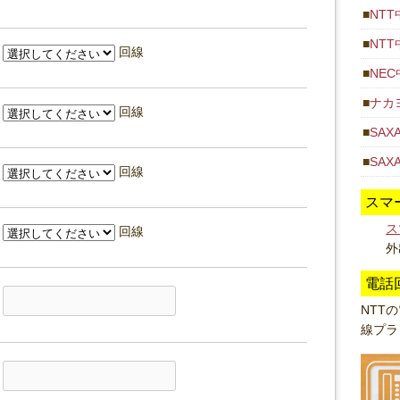
NT
NT
回線
NEC
ナカ
回線
SAX
SA
回線
スマ
ス
回線
外
電話
NTT
線プラ