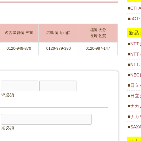
CTI 
αCT
福岡 大分
新品
名古屋 静岡 三重
広島 岡山 山口
長崎 佐賀
NT
0120-949-870
0120-979-380
0120-987-147
NT
NT
NEC
日立ビ
日立ビ
ナカヨ
ナカヨ
SAX