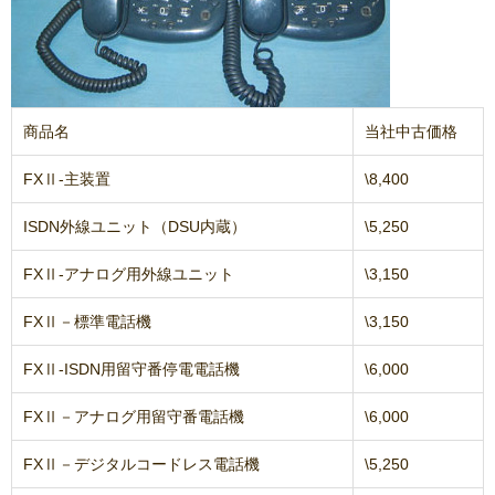
商品名
当社中古価格
FXⅡ-主装置
\8,400
ISDN外線ユニット（DSU内蔵）
\5,250
FXⅡ-アナログ用外線ユニット
\3,150
FXⅡ－標準電話機
\3,150
FXⅡ-ISDN用留守番停電電話機
\6,000
FXⅡ－アナログ用留守番電話機
\6,000
FXⅡ－デジタルコードレス電話機
\5,250