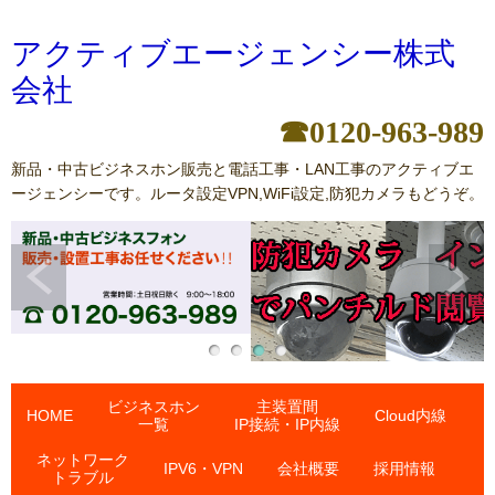
アクティブエージェンシー株式
会社
☎0120-963-989
新品・中古ビジネスホン販売と電話工事・LAN工事のアクティブエ
ージェンシーです。ルータ設定VPN,WiFi設定,防犯カメラもどうぞ。
ビジネスホン
主装置間
HOME
Cloud内線
一覧
IP接続・IP内線
ネットワーク
IPV6・VPN
会社概要
採用情報
トラブル