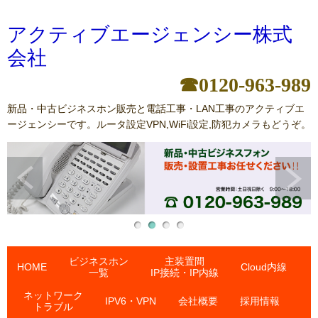
アクティブエージェンシー株式
会社
☎0120-963-989
新品・中古ビジネスホン販売と電話工事・LAN工事のアクティブエ
ージェンシーです。ルータ設定VPN,WiFi設定,防犯カメラもどうぞ。
ビジネスホン
主装置間
HOME
Cloud内線
一覧
IP接続・IP内線
ネットワーク
IPV6・VPN
会社概要
採用情報
トラブル