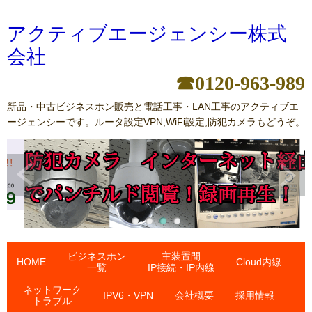
アクティブエージェンシー株式
会社
☎0120-963-989
新品・中古ビジネスホン販売と電話工事・LAN工事のアクティブエ
ージェンシーです。ルータ設定VPN,WiFi設定,防犯カメラもどうぞ。
ビジネスホン
主装置間
HOME
Cloud内線
一覧
IP接続・IP内線
ネットワーク
IPV6・VPN
会社概要
採用情報
トラブル