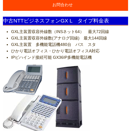
お問合わせ
中古NTTビジネスフォンGX L タイプ料金表
GXL主装置収容外線数（INSネット64） 最大72回線
GXL主装置収容外線数(アナログ回線) 最大144回線
GXL主装置 多機能電話機480台 バス スタ
ひかり電話オフィス・ひかり電話オフィスA対応
IPビハインド接続可能 GX36IP多機能電話機