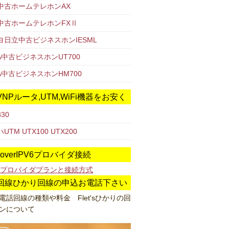
T中古ホームテレホンAX
T中古ホームテレホンFXⅡ
ヨ日立中古ビジネスホンIESML
A中古ビジネスホンUT700
XA中古ビジネスホンHM700
NPルータ,UTM,WiFi機器をお安く
830
UTM UTX100 UTX200
4 overIPV6プロバイダ接続
E各プロバイダプランと接続方式
回線ひかり回線の申込お電話下さい
の電話回線の種類や料金 Flet'sひかりの回
ンについて