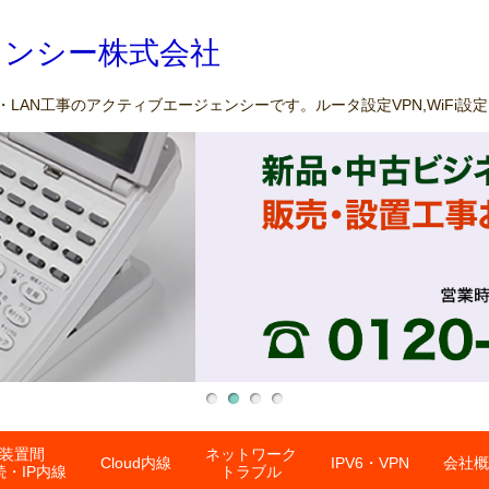
ェンシー株式会社
LAN工事のアクティブエージェンシーです。ルータ設定VPN,WiFi設
装置間
ネットワーク
Cloud内線
IPV6・VPN
会社概
続・IP内線
トラブル