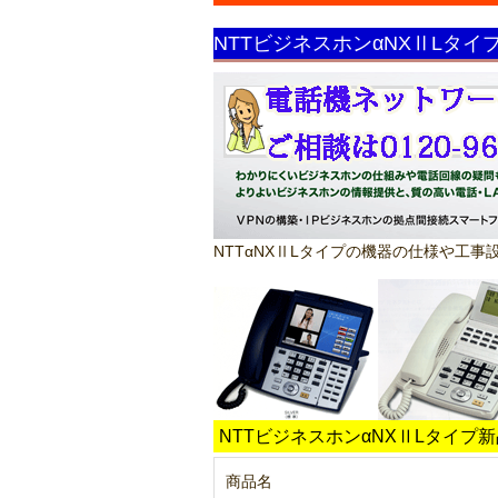
NTTビジネスホンαNXⅡLタ
NTTαNXⅡLタイプの機器の仕様や工
NTTビジネスホンαNXⅡLタイプ
商品名