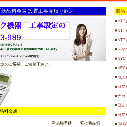
イプ新品料金表 設置工事見積り歓迎
新品
NT
NT
NT
スマ
NYC
事設定のご要望。ご連絡下さい。
NEC
NEC
日立ビ
ナカ
日立ビ
新品料金表
日立ビ
新品標準価
弊社新品価
SAX