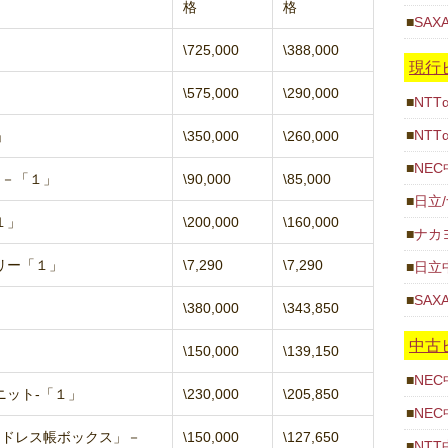
格
格
SAX
\725,000
\388,000
現行
\575,000
\290,000
NT
NT
」
\350,000
\260,000
NEC
ト－「１」
\90,000
\85,000
日立
１」
\200,000
\160,000
ナカ
リー「１」
\7,290
\7,290
日立
SAX
\380,000
\343,850
中古
\150,000
\139,150
NEC
ニット-「１」
\230,000
\205,850
NEC
アドレス帳ボックス」－
\150,000
\127,650
NT