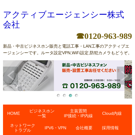
アクティブエージェンシー株式
会社
☎0120-963-989
新品・中古ビジネスホン販売と電話工事・LAN工事のアクティブエ
ージェンシーです。ルータ設定VPN,WiFi設定,防犯カメラもどうぞ。
ビジネスホン
主装置間
HOME
Cloud内線
一覧
IP接続・IP内線
ネットワーク
IPV6・VPN
会社概要
採用情報
トラブル