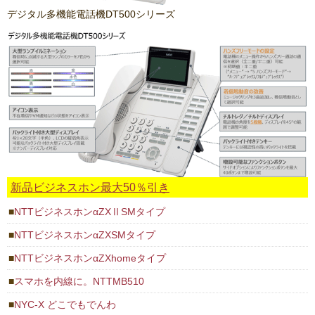
デジタル多機能電話機DT500シリーズ
新品ビジネスホン最大50％引き
NTTビジネスホンαZXⅡSMタイプ
NTTビジネスホンαZXSMタイプ
NTTビジネスホンαZXhomeタイプ
スマホを内線に。NTTMB510
NYC-X どこでもでんわ