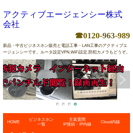
アクティブエージェンシー株式
会社
☎0120-963-989
新品・中古ビジネスホン販売と電話工事・LAN工事のアクティブエ
ージェンシーです。ルータ設定VPN,WiFi設定,防犯カメラもどうぞ。
ビジネスホン
主装置間
HOME
Cloud内線
一覧
IP接続・IP内線