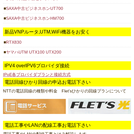
SAXA中古ビジネスホンUT700
SAXA中古ビジネスホンHM700
新品VNPルータ,UTM,WiFi機器をお安く
RTX830
ヤマハUTM UTX100 UTX200
IPV4 overIPV6プロバイダ接続
IPoE各プロバイダプランと接続方式
電話回線ひかり回線の申込お電話下さい
NTTの電話回線の種類や料金 Flet'sひかりの回線プランについて
電話工事やLANの配線工事お電話下さい