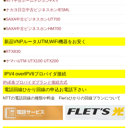
NTT中古ホームテレホンFXⅡ
ナカヨ日立中古ビジネスホンIESML
SAXA中古ビジネスホンUT700
SAXA中古ビジネスホンHM700
新品VNPルータ,UTM,WiFi機器をお安く
RTX830
ヤマハUTM UTX100 UTX200
IPV4 overIPV6プロバイダ接続
IPoE各プロバイダプランと接続方式
電話回線ひかり回線の申込お電話下さい
NTTの電話回線の種類や料金 Flet'sひかりの回線プランについて