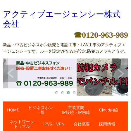
アクティブエージェンシー株式
会社
☎0120-963-989
新品・中古ビジネスホン販売と電話工事・LAN工事のアクティブエ
ージェンシーです。ルータ設定VPN,WiFi設定,防犯カメラもどうぞ。
ビジネスホン
主装置間
HOME
Cloud内線
一覧
IP接続・IP内線
ネットワーク
IPV6・VPN
会社概要
採用情報
トラブル