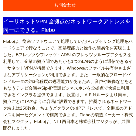
お問合わせ
イーサネットVPN 全拠点のネットワークアドレスを
同一にできる。Flebo
Fleboは、従来ソフトウェアで処理していたIPカプセリング処理をハ
ードウェアで行なうことで、高処理能力と操作の簡易化を実現しま
した。Bフレッツやフレッツ・ADSLのフレッツグループアクセスを
利用して、企業の拠点間であたかも1つのLANのように通信できるイ
ーサネットVPNが構築できます。Windowsのファイル共有やさまざ
まなアプリケーションが利用できます。また、一般的なブロードバ
ンドルータの約3倍程度の処理能力があるため、音声や映像などをと
もなうテレビ会議やSip-IP電話ビジネスホンを全拠点で快適に利用
できるインフラを提供できます。設置は、ＶＰＮルータより簡単、
拠点ごとにTAのように容易に設置できます。推奨されるネットワー
ク端末は250数台。ちょうどクラスCのIPアドレスで、全拠点のアド
レスを同一セグメントで構築できます。Fleboの製造メーカー：株式
会社フジクラ 。Fleboは、NTT西日本と株式会社フジクラが、共同
開発しました。